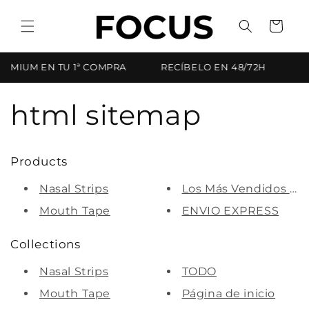
Ir
directamente
Carrito
al contenido
REMIUM EN TU 1ª COMPRA
RECÍBELO EN 48/72H
¡¡
html sitemap
Products
Nasal Strips
Los Más Vendidos (Pa
Mouth Tape
ENVIO EXPRESS
Collections
Nasal Strips
TODO
Mouth Tape
Página de inicio