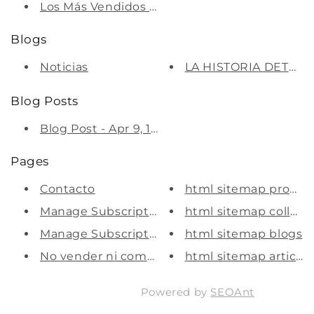
Los Más Vendidos (Pack de 2)
Blogs
Noticias
LA HISTORIA DETRÁ
Blog Posts
Blog Post - Apr 9, 18:46:24
Pages
Contacto
html sitemap produc
Manage Subscription
html sitemap collect
Manage Subscription
html sitemap blogs
No vender ni compartir mi info...
html sitemap articles
Powered by
SEOAnt